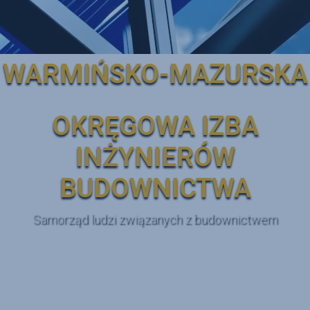
WARMIŃSKO-MAZURSKA
OKRĘGOWA IZBA
INŻYNIERÓW
BUDOWNICTWA
Samorząd ludzi związanych z budownictwem