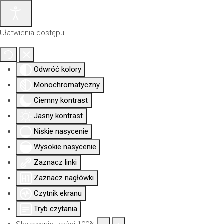
Ułatwienia dostępu
Odwróć kolory
Monochromatyczny
Ciemny kontrast
Jasny kontrast
Niskie nasycenie
Wysokie nasycenie
Zaznacz linki
Aktualności
Nowa
Dla
Uprawni
Izba
siedziba
członków
Zaznacz nagłówki
Czytnik ekranu
Tryb czytania