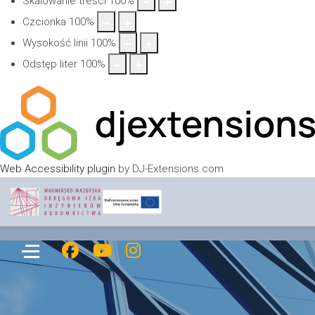
Skalowanie treści
100
%
Czcionka
100
%
Wysokość linii
100
%
Odstęp liter
100
%
Web Accessibility plugin
by DJ-Extensions.com