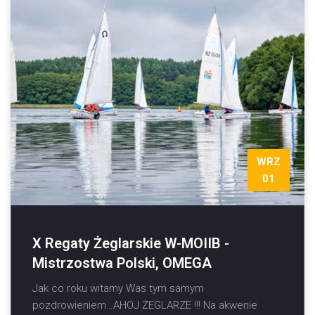
WRZ
01
X Regaty Żeglarskie W-MOIIB -
Mistrzostwa Polski, OMEGA
Jak co roku witamy Was tym samym
pozdrowieniem…AHOJ ŻEGLARZE !!! Na akwenie