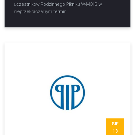
uczestników Rodzinnego Pikniku W-MOIIB w
nieprzekraczalnym termin...
SIE
13