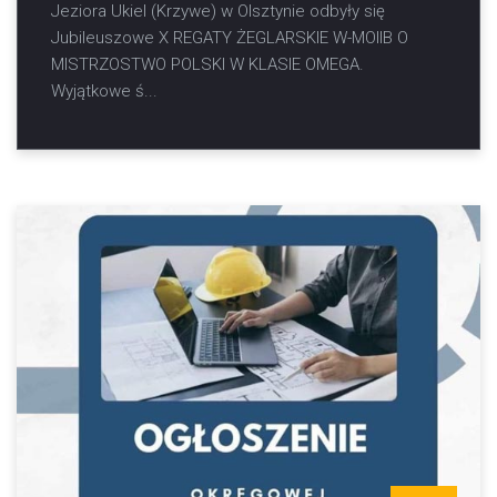
Jeziora Ukiel (Krzywe) w Olsztynie odbyły się
Jubileuszowe X REGATY ŻEGLARSKIE W-MOIIB O
MISTRZOSTWO POLSKI W KLASIE OMEGA.
Wyjątkowe ś...