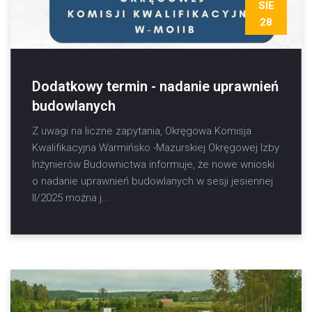
SIE
28
Dodatkowy termin - nadanie uprawnień
budowlanych
Z uwagi na liczne zapytania, Okręgowa Komisja
Kwalifikacyjna Warmińsko -Mazurskiej Okręgowej Izby
Inżynierów Budownictwa informuje, że nowe wnioski
o nadanie uprawnień budowlanych w sesji jesiennej
II/2025 można j...