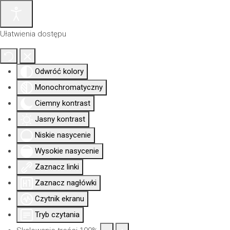
Ułatwienia dostępu
Odwróć kolory
Monochromatyczny
Ciemny kontrast
Jasny kontrast
Niskie nasycenie
Wysokie nasycenie
Zaznacz linki
Aktualności
Nowa
Dla
Uprawni
Izba
siedziba
członków
Zaznacz nagłówki
Czytnik ekranu
Tryb czytania