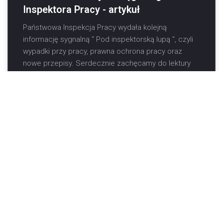
Inspektora Pracy - artykuł
Państwowa Inspekcja Pracy wydała kolejną
informację sygnalną " Pod inspektorską lupą ", czyli
wypadki przy pracy, prawna ochrona pracy oraz
nowe przepisy. Serdecznie zachęcamy do lektury
za II kwartał 2025 r. ...
6
7
8
9
10
11
12
13
14
15