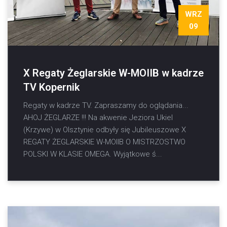
WRZ
09
X Regaty Żeglarskie W-MOIIB w kadrze
TV Kopernik
Regaty w kadrze TV. Zapraszamy do oglądania...
AHOJ ŻEGLARZE !!! Na akwenie Jeziora Ukiel
(Krzywe) w Olsztynie odbyły się Jubileuszowe X
REGATY ŻEGLARSKIE W-MOIIB O MISTRZOSTWO
POLSKI W KLASIE OMEGA. Wyjątkowe ś...