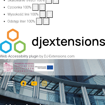
Skalowanie treści
100
%
Czcionka
100
%
Wysokość linii
100
%
Odstęp liter
100
%
Web Accessibility plugin
by DJ-Extensions.com