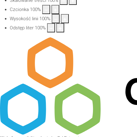
Skalowanie treści
100
%
Czcionka
100
%
Wysokość linii
100
%
Odstęp liter
100
%