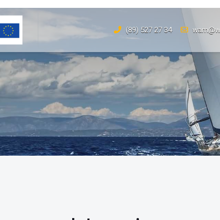
(89) 527 27 34
wam@wam