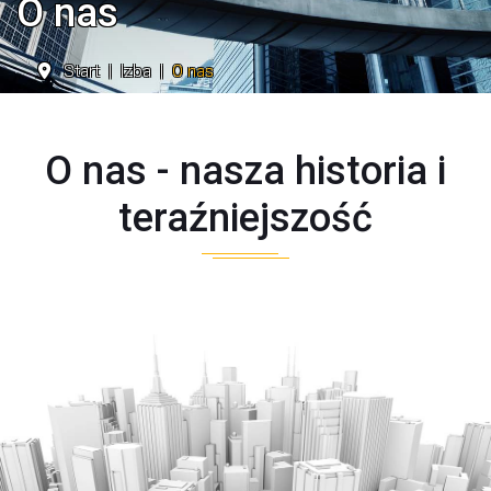
O nas
Start
Izba
O nas
O nas - nasza historia i
teraźniejszość