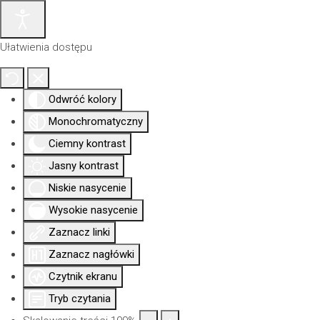
Ułatwienia dostępu
Odwróć kolory
Monochromatyczny
Ciemny kontrast
Jasny kontrast
Niskie nasycenie
Wysokie nasycenie
Zaznacz linki
Aktualności
Nowa
Dla
Uprawni
Izba
siedziba
członków
Zaznacz nagłówki
Czytnik ekranu
Tryb czytania