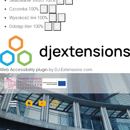
Skalowanie treści
100
%
Czcionka
100
%
Wysokość linii
100
%
Odstęp liter
100
%
Web Accessibility plugin
by DJ-Extensions.com