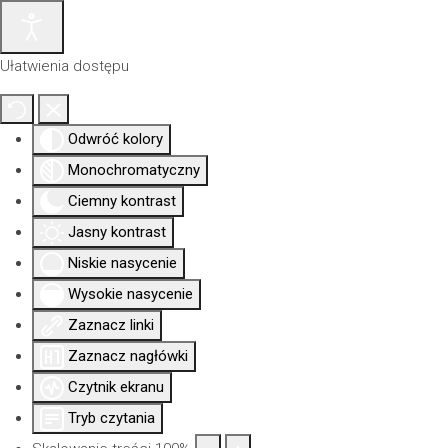
Ułatwienia dostępu
Odwróć kolory
Monochromatyczny
Ciemny kontrast
Jasny kontrast
Niskie nasycenie
Wysokie nasycenie
Zaznacz linki
Aktualności
Nowa
Dla
Uprawni
Izba
siedziba
członków
Zaznacz nagłówki
Czytnik ekranu
Tryb czytania