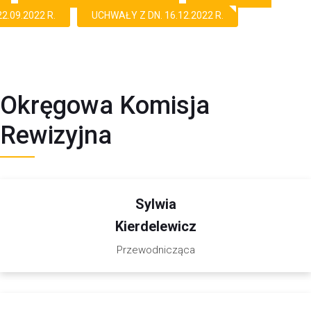
22.09.2022 R.
UCHWAŁY Z DN. 16.12.2022 R.
Okręgowa Komisja
Rewizyjna
Sylwia
Kierdelewicz
Przewodnicząca