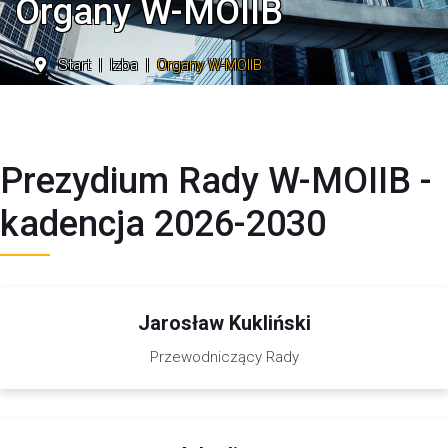
Organy W-MOIIB
Start
Izba
Organy W-MOIIB
Prezydium Rady W-MOIIB -
kadencja 2026-2030
Jarosław Kukliński
Przewodniczący Rady