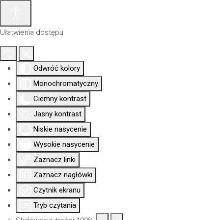
Ułatwienia dostępu
Odwróć kolory
Monochromatyczny
Ciemny kontrast
Jasny kontrast
Niskie nasycenie
Wysokie nasycenie
Zaznacz linki
Aktualności
Nowa
Dla
Uprawni
Izba
siedziba
członków
Zaznacz nagłówki
Czytnik ekranu
Tryb czytania