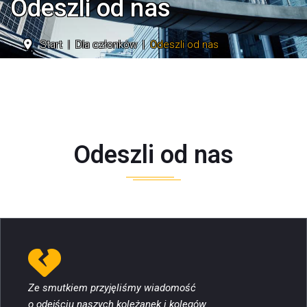
Odeszli od nas
Start
Dla członków
Odeszli od nas
Odeszli od nas
Ze smutkiem przyjęliśmy wiadomość
o odejściu naszych koleżanek i kolegów