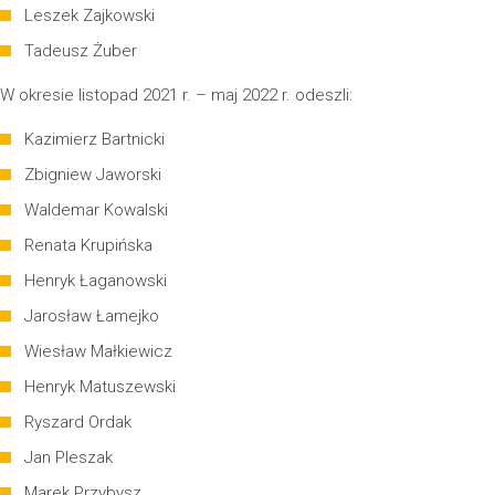
Leszek Zajkowski
Tadeusz Żuber
W okresie listopad 2021 r. – maj 2022 r. odeszli:
Kazimierz Bartnicki
Zbigniew Jaworski
Waldemar Kowalski
Renata Krupińska
Henryk Łaganowski
Jarosław Łamejko
Wiesław Małkiewicz
Henryk Matuszewski
Ryszard Ordak
Jan Pleszak
Marek Przybysz