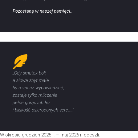
Pozostaną w naszej pamięci...
„Gdy smutek boli,
a słowa zbyt małe,
by rozpacz wypowiedzieć,
zostaje tylko milczenie
pełne gorących łez
i bliskość osieroconych serc…..”
W okresie grudzień 2025 r. – maj 2026 r. odeszli: