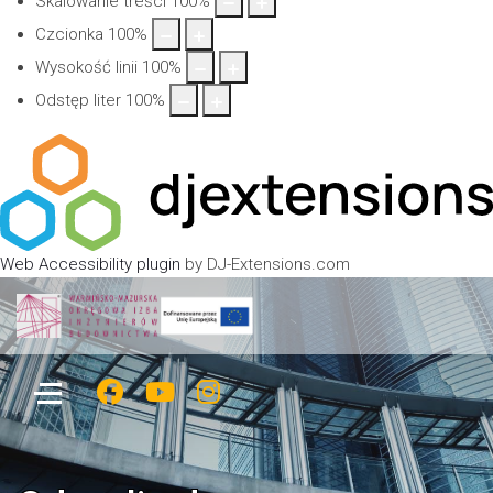
Skalowanie treści
100
%
Czcionka
100
%
Wysokość linii
100
%
Odstęp liter
100
%
Web Accessibility plugin
by DJ-Extensions.com