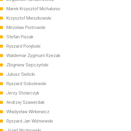
Marek Krzysztof Michalunio
Krzysztof Mieszkowski
Mirosław Piotrowski
Stefan Piszak
Ryszard Porębski
Waldemar Zygmunt Rzezak
Zbigniew Sepczyński
Juliusz Sielicki
Ryszard Sobolewski
Jerzy Stolarczyk
Andrzej Szawerdak
Władysław Wirkiewicz
Ryszard Jan Wiśniewski
Józef Woźnowski