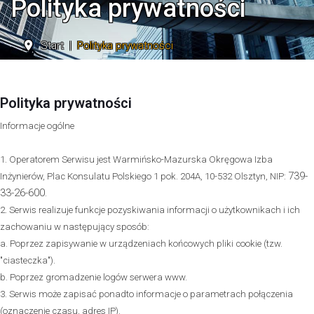
Polityka prywatności
Start
Polityka prywatności
Polityka prywatności
Informacje ogólne
1. Operatorem Serwisu jest Warmińsko-Mazurska Okręgowa Izba
739-
Inżynierów, Plac Konsulatu Polskiego 1 pok. 204A, 10-532 Olsztyn, NIP:
33-26-600
.
2. Serwis realizuje funkcje pozyskiwania informacji o użytkownikach i ich
zachowaniu w następujący sposób:
a. Poprzez zapisywanie w urządzeniach końcowych pliki cookie (tzw.
"ciasteczka").
b. Poprzez gromadzenie logów serwera www.
3. Serwis może zapisać ponadto informacje o parametrach połączenia
(oznaczenie czasu, adres IP).