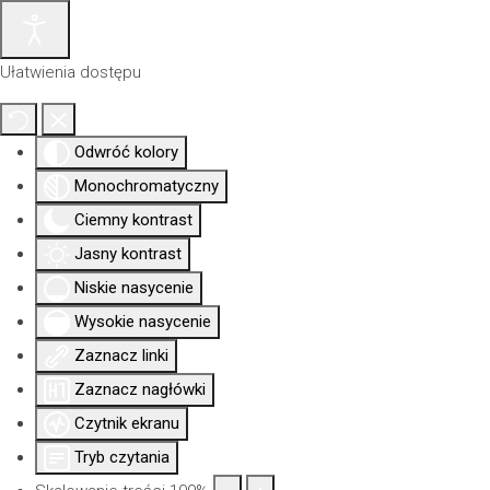
Ułatwienia dostępu
Odwróć kolory
Monochromatyczny
Ciemny kontrast
Jasny kontrast
Niskie nasycenie
Wysokie nasycenie
Zaznacz linki
Aktualności
Nowa
Dla
Uprawni
Izba
siedziba
członków
Zaznacz nagłówki
Czytnik ekranu
Tryb czytania