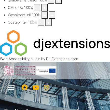
Skalowanie treści
100
%
Czcionka
100
%
Wysokość linii
100
%
Odstęp liter
100
%
Web Accessibility plugin
by DJ-Extensions.com