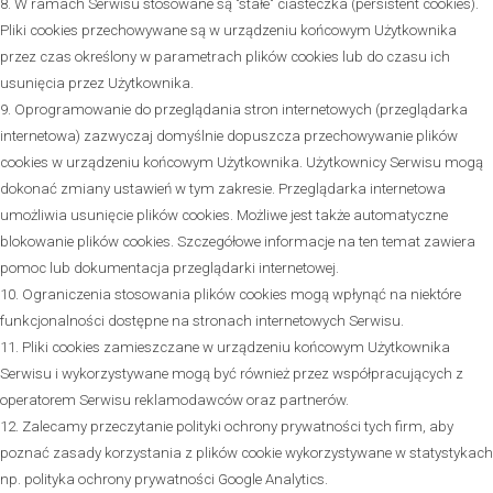
8. W ramach Serwisu stosowane są "stałe" ciasteczka (persistent cookies).
Pliki cookies przechowywane są w urządzeniu końcowym Użytkownika
przez czas określony w parametrach plików cookies lub do czasu ich
usunięcia przez Użytkownika.
9. Oprogramowanie do przeglądania stron internetowych (przeglądarka
internetowa) zazwyczaj domyślnie dopuszcza przechowywanie plików
cookies w urządzeniu końcowym Użytkownika. Użytkownicy Serwisu mogą
dokonać zmiany ustawień w tym zakresie. Przeglądarka internetowa
umożliwia usunięcie plików cookies. Możliwe jest także automatyczne
blokowanie plików cookies. Szczegółowe informacje na ten temat zawiera
pomoc lub dokumentacja przeglądarki internetowej.
10. Ograniczenia stosowania plików cookies mogą wpłynąć na niektóre
funkcjonalności dostępne na stronach internetowych Serwisu.
11. Pliki cookies zamieszczane w urządzeniu końcowym Użytkownika
Serwisu i wykorzystywane mogą być również przez współpracujących z
operatorem Serwisu reklamodawców oraz partnerów.
12. Zalecamy przeczytanie polityki ochrony prywatności tych firm, aby
poznać zasady korzystania z plików cookie wykorzystywane w statystykach
np. polityka ochrony prywatności Google Analytics.