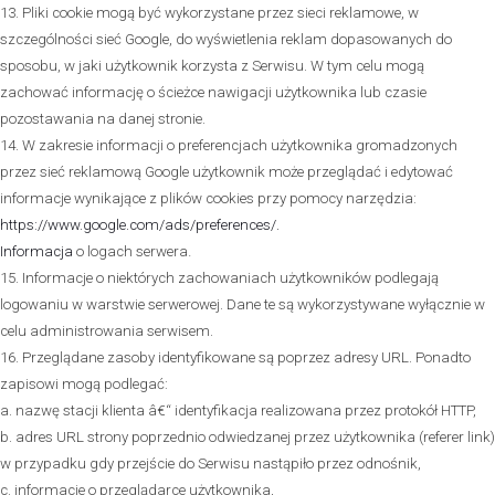
13. Pliki cookie mogą być wykorzystane przez sieci reklamowe, w
szczególności sieć Google, do wyświetlenia reklam dopasowanych do
sposobu, w jaki użytkownik korzysta z Serwisu. W tym celu mogą
zachować informację o ścieżce nawigacji użytkownika lub czasie
pozostawania na danej stronie.
14. W zakresie informacji o preferencjach użytkownika gromadzonych
przez sieć reklamową Google użytkownik może przeglądać i edytować
informacje wynikające z plików cookies przy pomocy narzędzia:
https://www.google.com/ads/preferences/.
.
Informacja
o logach serwera
15. Informacje o niektórych zachowaniach użytkowników podlegają
logowaniu w warstwie serwerowej. Dane te są wykorzystywane wyłącznie w
celu administrowania serwisem.
16. Przeglądane zasoby identyfikowane są poprzez adresy URL. Ponadto
zapisowi mogą podlegać:
a. nazwę stacji klienta â€“ identyfikacja realizowana przez protokół HTTP,
b. adres URL strony poprzednio odwiedzanej przez użytkownika (referer link)
w przypadku gdy przejście do Serwisu nastąpiło przez odnośnik,
c. informacje o przeglądarce użytkownika,